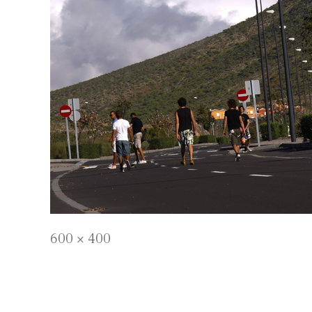
Full
600 × 400
size