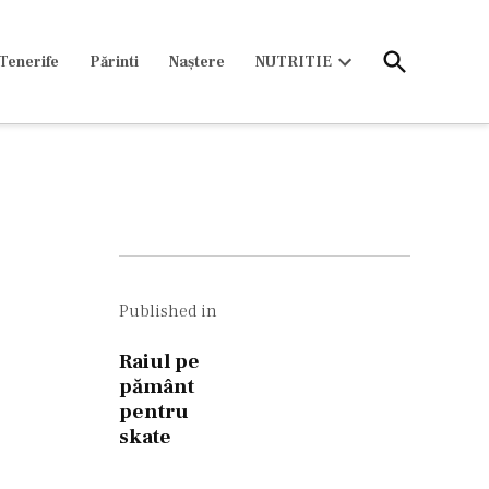
Open
Tenerife
Părinti
Naștere
NUTRITIE
Search
Open
dropdown
menu
Navigare
în
Published in
articole
Raiul pe
pământ
pentru
skate