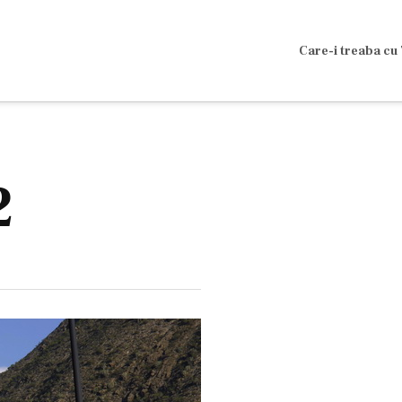
Care-i treaba cu 
2