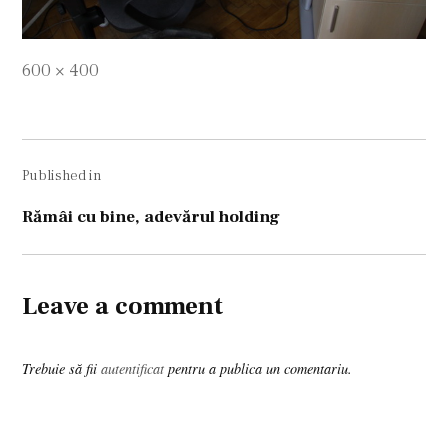
Full
600 × 400
size
Navigare
Published in
în
articole
Rămâi cu bine, adevărul holding
Leave a comment
Trebuie să fii
autentificat
pentru a publica un comentariu.