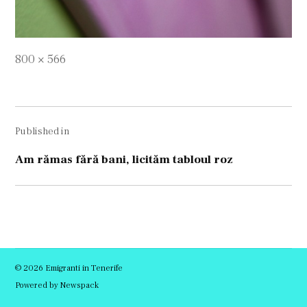
Full
800 × 566
size
Navigare
Published in
în
articole
Am rămas fără bani, licităm tabloul roz
© 2026 Emigranti in Tenerife
Powered by Newspack