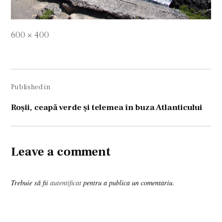
Full
600 × 400
size
Navigare
Published in
în
articole
Roşii, ceapă verde şi telemea în buza Atlanticului
Leave a comment
Trebuie să fii
autentificat
pentru a publica un comentariu.