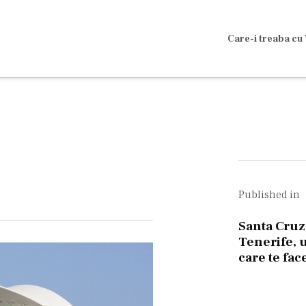
Care-i treaba cu 
Navig
în
Published in
artico
Santa Cruz
Tenerife, 
care te fac