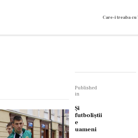
Care-i treaba cu 
Navigare
în
Published
in
articole
Şi
futboliştii
e
uameni