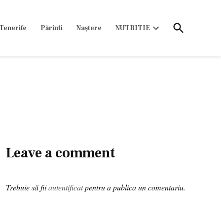
Open
Tenerife
Părinti
Naștere
NUTRITIE
Search
Open
dropdown
menu
Leave a comment
Trebuie să fii
autentificat
pentru a publica un comentariu.