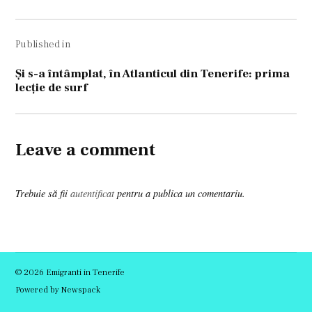
Navigare
Published in
în
articole
Şi s-a întâmplat, în Atlanticul din Tenerife: prima
lecţie de surf
Leave a comment
Trebuie să fii
autentificat
pentru a publica un comentariu.
© 2026 Emigranti in Tenerife
Powered by Newspack