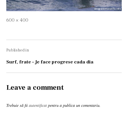
Full
600 × 400
size
Navigare
Published in
în
articole
Surf, frate – Je face progrese cada dia
Leave a comment
Trebuie să fii
autentificat
pentru a publica un comentariu.