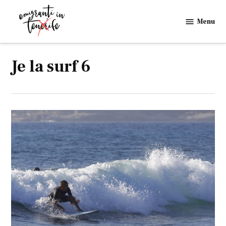
Skip
to
Menu
Emigranti
content
in
Tenerife
Je la surf 6