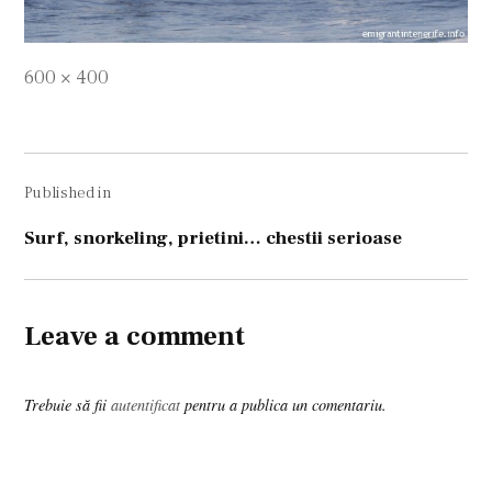
Full
600 × 400
size
Navigare
Published in
în
articole
Surf, snorkeling, prietini… chestii serioase
Leave a comment
Trebuie să fii
autentificat
pentru a publica un comentariu.