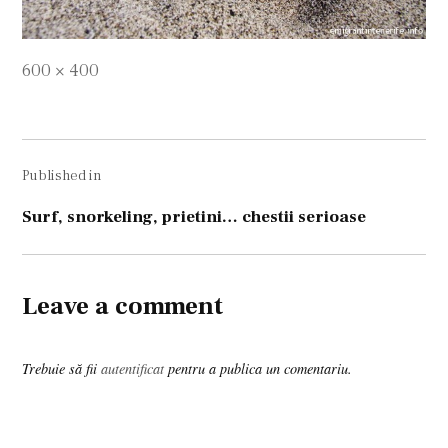
Full
600 × 400
size
Navigare
Published in
în
articole
Surf, snorkeling, prietini… chestii serioase
Leave a comment
Trebuie să fii
autentificat
pentru a publica un comentariu.