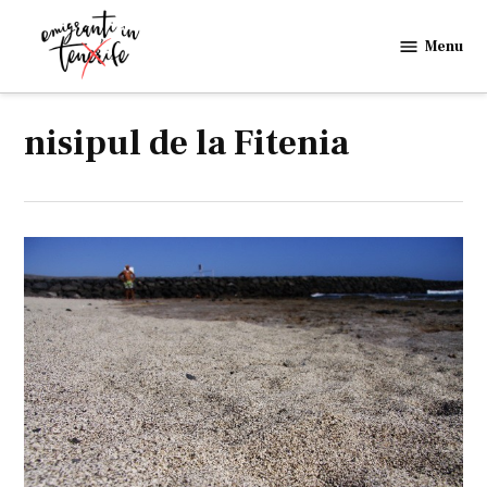
Skip
to
Menu
Emigranti
content
in
Tenerife
nisipul de la Fitenia