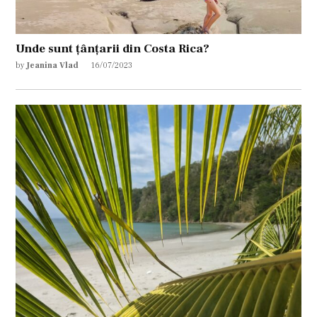
Unde sunt țânțarii din Costa Rica?
by
Jeanina Vlad
16/07/2023