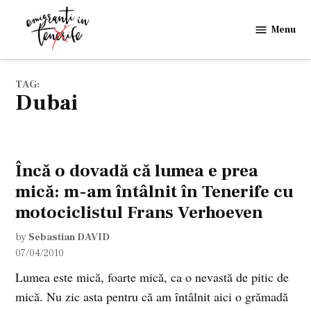
Skip
to
Menu
Emigranti
content
in
Tenerife
TAG:
Dubai
Încă o dovadă că lumea e prea
mică: m-am întâlnit în Tenerife cu
motociclistul Frans Verhoeven
by
Sebastian DAVID
07/04/2010
Lumea este mică, foarte mică, ca o nevastă de pitic de
mică. Nu zic asta pentru că am întâlnit aici o grămadă