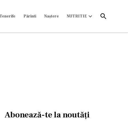
Open
Tenerife
Părinti
Naștere
NUTRITIE
Search
Open
dropdown
menu
Abonează-te la noutăți