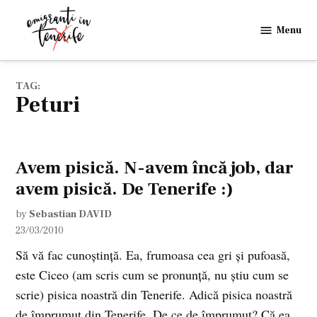
Skip
to
Menu
Emigranti
content
in
Tenerife
TAG:
peturi
Avem pisică. N-avem încă job, dar
avem pisică. De Tenerife :)
by
Sebastian DAVID
23/03/2010
Să vă fac cunoştinţă. Ea, frumoasa cea gri şi pufoasă,
este Ciceo (am scris cum se pronunţă, nu ştiu cum se
scrie) pisica noastră din Tenerife. Adică pisica noastră
de împrumut din Tenerife. De ce de împrumut? Că ea