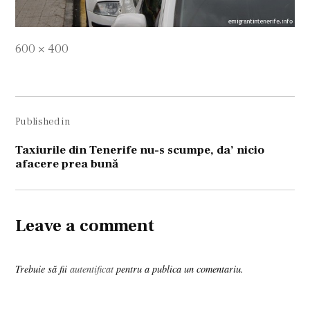
Full
600 × 400
size
Navigare
Published in
în
articole
Taxiurile din Tenerife nu-s scumpe, da’ nicio
afacere prea bună
Leave a comment
Trebuie să fii
autentificat
pentru a publica un comentariu.