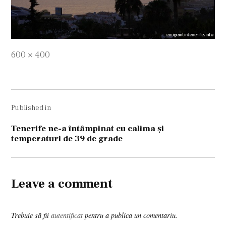
Full
600 × 400
size
Navigare
Published in
în
articole
Tenerife ne-a întâmpinat cu calima şi
temperaturi de 39 de grade
Leave a comment
Trebuie să fii
autentificat
pentru a publica un comentariu.