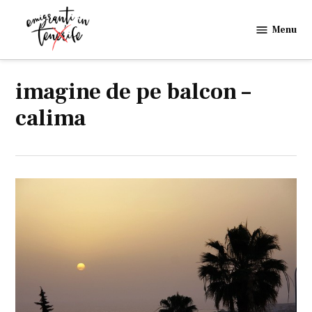
Skip
to
Menu
Emigranti
content
in
Tenerife
imagine de pe balcon –
calima