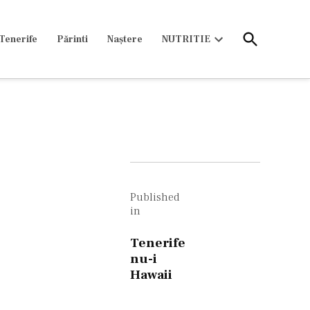
Open
Tenerife
Părinti
Naștere
NUTRITIE
Search
Open
dropdown
menu
Navigare
în
Published
in
articole
Tenerife
nu-i
Hawaii