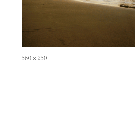
Full
560 × 250
size