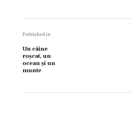
Navigare
în
Published in
articole
Un câine
roşcat, un
ocean şi un
munte