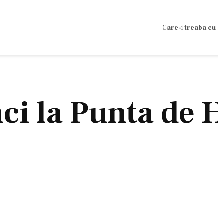
Care-i treaba cu 
nci la Punta de 