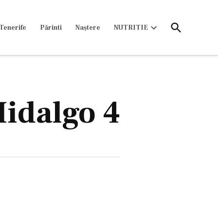
Open
Tenerife
Părinti
Naștere
NUTRITIE
Search
Open
dropdown
menu
Hidalgo 4