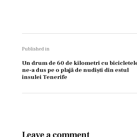
size
Navigare
în
Published in
articole
Un drum de 60 de kilometri cu bicicletel
ne-a dus pe o plajă de nudişti din estul
insulei Tenerife
Leave a comment