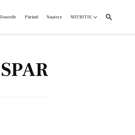
Open
Tenerife
Părinti
Naștere
NUTRITIE
Search
Open
dropdown
menu
a SPAR