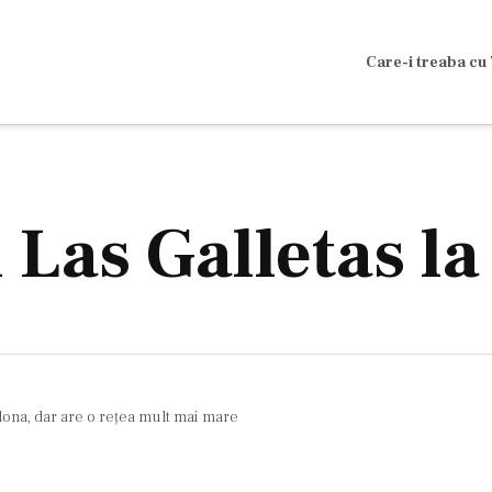
Care-i treaba cu 
n Las Galletas l
dona, dar are o reţea mult mai mare