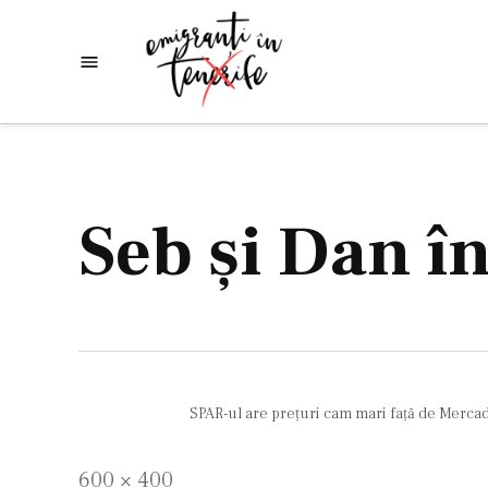
Skip
to
Emigranti
Descoperim
content
lumea
in
Tenerife
Seb şi Dan î
SPAR-ul are preţuri cam mari faţă de Merca
Full
600 × 400