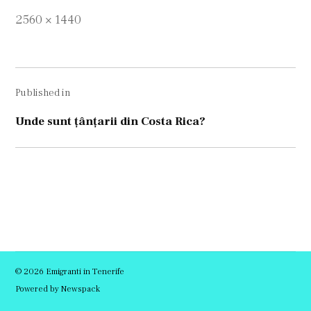
Full
2560 × 1440
size
Navigare
Published in
în
articole
Unde sunt țânțarii din Costa Rica?
© 2026 Emigranti in Tenerife
Powered by Newspack