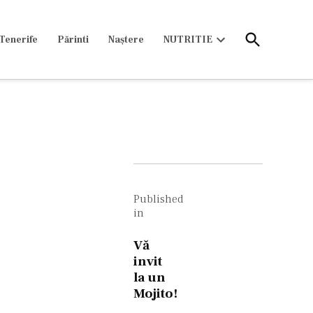
Open
Tenerife
Părinti
Naștere
NUTRITIE
Search
Open
dropdown
menu
Navigare
în
Published
in
articole
Vă
invit
la un
Mojito!