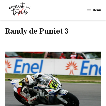
Skip
to
Menu
Emigranti
content
in
Tenerife
Randy de Puniet 3