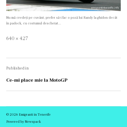
Nu mă credeţi pe cuvânt, prefer să-i fac o poză lui Randy la ghidon decât
în padock, cu costumul descheiat…
Full
640 × 427
size
Navigare
Published in
în
articole
Ce-mi place mie la MotoGP
© 2026 Emigranti in Tenerife
Powered by Newspack