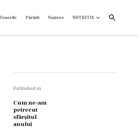
Open
Tenerife
Părinti
Naștere
NUTRITIE
Search
Open
dropdown
menu
Navigare
în
Published in
articole
Cum ne-am
petrecut
sfârşitul
anului