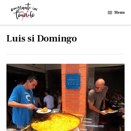
Skip
to
Menu
Emigranti
content
in
Tenerife
Luis si Domingo