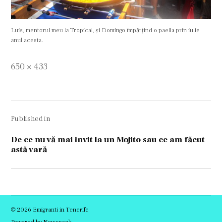
Luis, mentorul meu la Tropical, și Domingo împărțind o paella prin iulie
anul acesta.
Full
650 × 433
size
Navigare
Published in
în
articole
De ce nu vă mai invit la un Mojito sau ce am făcut
astă vară
© 2026 Emigranti in Tenerife
Powered by Newspack