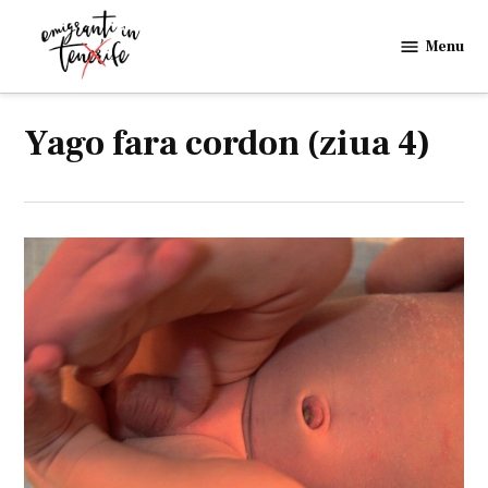
Skip
to
Menu
Emigranti
content
in
Tenerife
Yago fara cordon (ziua 4)