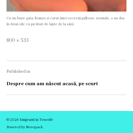
Cu un buric gata, frumos și curat (mici secreții galbene, normale, s-au dus
în două zile cu picături de lapte de la sân)
Full
800 × 533
size
Navigare
Published in
în
articole
Despre cum am născut acasă, pe scurt
© 2026 Emigranti in Tenerife
Powered by Newspack