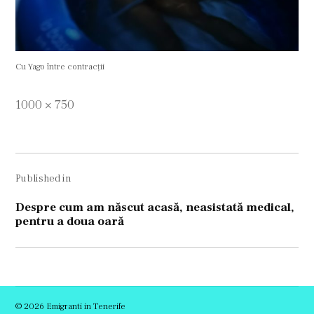
Cu Yago între contracții
Full
1000 × 750
size
Navigare
Published in
în
articole
Despre cum am născut acasă, neasistată medical,
pentru a doua oară
© 2026 Emigranti in Tenerife