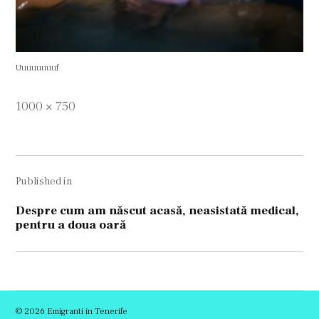
Uuuuuuuuf
Full
1000 × 750
size
Navigare
Published in
în
articole
Despre cum am născut acasă, neasistată medical,
pentru a doua oară
© 2026 Emigranti in Tenerife