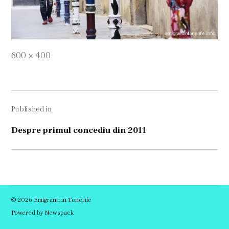
Full
600 × 400
size
Navigare
Published in
în
articole
Despre primul concediu din 2011
© 2026 Emigranti in Tenerife
Powered by Newspack