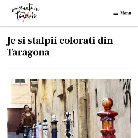
Skip
to
Menu
Emigranti
content
in
Tenerife
Je si stalpii colorati din
Taragona