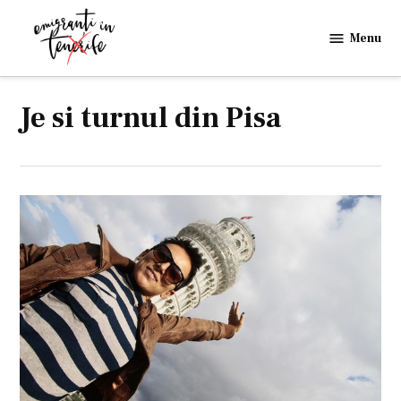
Skip
to
Menu
Emigranti
content
in
Tenerife
Je si turnul din Pisa