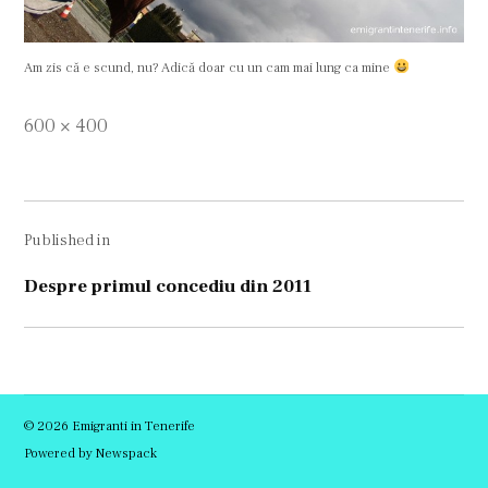
Am zis că e scund, nu? Adică doar cu un cam mai lung ca mine
Full
600 × 400
size
Navigare
Published in
în
articole
Despre primul concediu din 2011
© 2026 Emigranti in Tenerife
Powered by Newspack