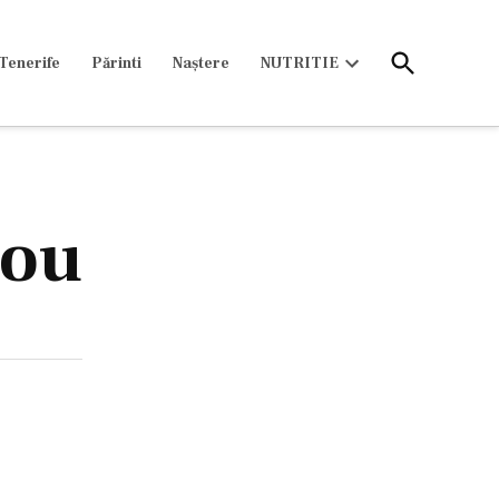
Open
Tenerife
Părinti
Naștere
NUTRITIE
Search
Open
dropdown
menu
lou