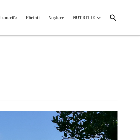
Open
Tenerife
Părinti
Naștere
NUTRITIE
Search
Open
dropdown
menu