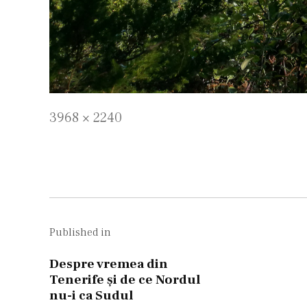
Full
3968 × 2240
size
Navigare
în
Published in
articole
Despre vremea din
Tenerife și de ce Nordul
nu-i ca Sudul