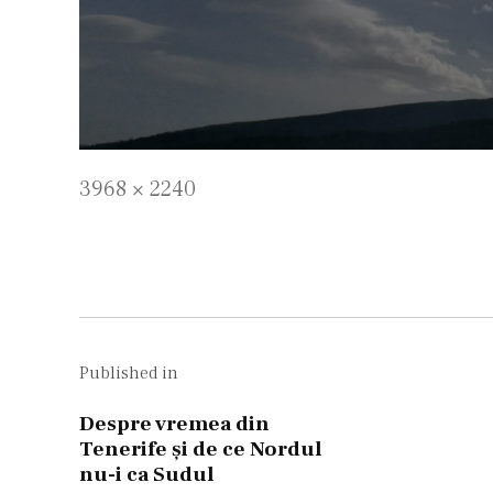
Full
3968 × 2240
size
Navigare
în
Published in
articole
Despre vremea din
Tenerife și de ce Nordul
nu-i ca Sudul