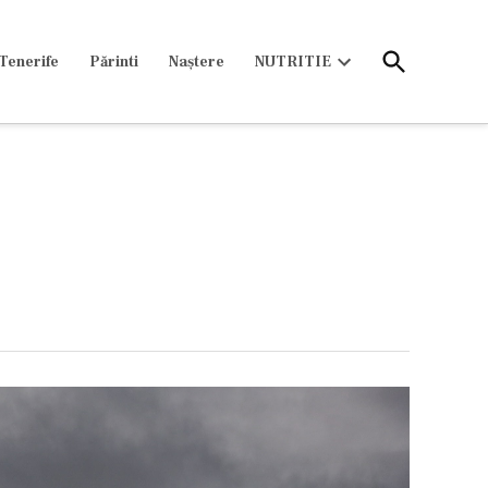
Open
Tenerife
Părinti
Naștere
NUTRITIE
Search
Open
dropdown
menu