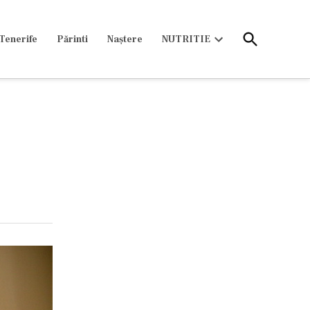
Open
Tenerife
Părinti
Naștere
NUTRITIE
Search
Open
dropdown
menu