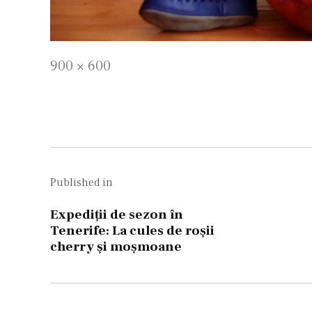
Full
900 × 600
size
Navigare
în
Published in
articole
Expediții de sezon în
Tenerife: La cules de roșii
cherry și moșmoane