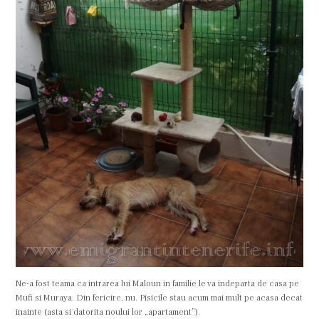
Ne-a fost teama ca intrarea lui Maloun in familie le va indeparta de casa pe
Mufi si Muraya. Din fericire, nu. Pisicile stau acum mai mult pe acasa decat
inainte (asta si datorita noului lor „apartament”).