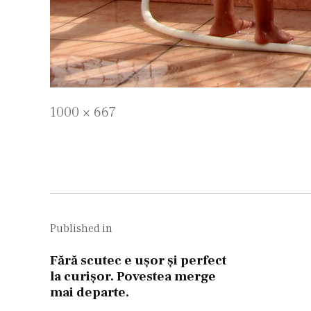
Full
1000 × 667
size
Navigare
în
Published in
articole
Fără scutec e ușor și perfect
la curișor. Povestea merge
mai departe.