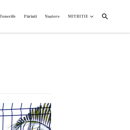
Open
Tenerife
Părinti
Naștere
NUTRITIE
Search
Open
dropdown
menu