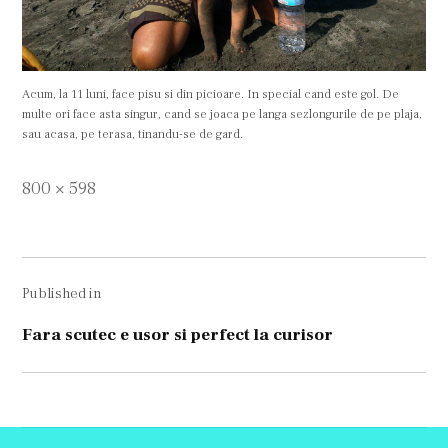
Acum, la 11 luni, face pisu si din picioare. In special cand este gol. De
multe ori face asta singur, cand se joaca pe langa sezlongurile de pe plaja,
sau acasa, pe terasa, tinandu-se de gard.
Full
800 × 598
size
Navigare
Published in
în
articole
Fara scutec e usor si perfect la curisor