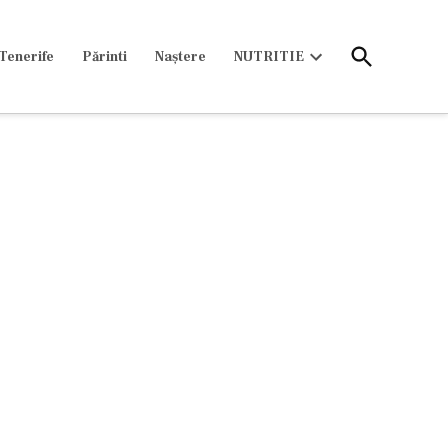
Open
Tenerife
Părinti
Naștere
NUTRITIE
Search
Open
dropdown
menu