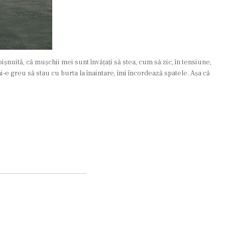
ișnuită, că mușchii mei sunt învățați să stea, cum să zic, în tensiune,
i-e greu să stau cu burta la înaintare, îmi încordează spatele. Așa că