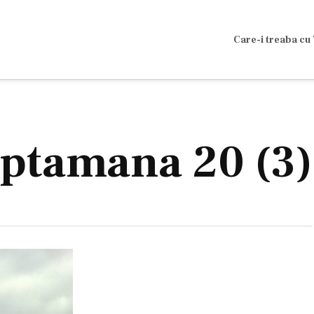
Care-i treaba cu 
aptamana 20 (3)