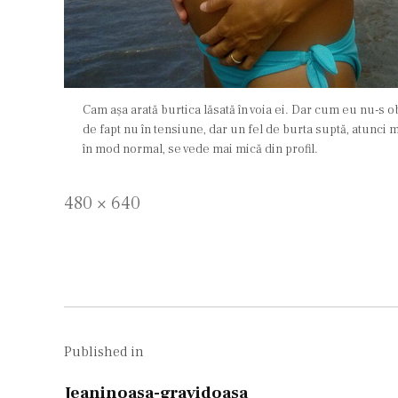
Cam așa arată burtica lăsată în voia ei. Dar cum eu nu-s ob
de fapt nu în tensiune, dar un fel de burta suptă, atunci m
în mod normal, se vede mai mică din profil.
Full
480 × 640
size
Navigare
în
Published in
Jeaninoasa-gravidoasa