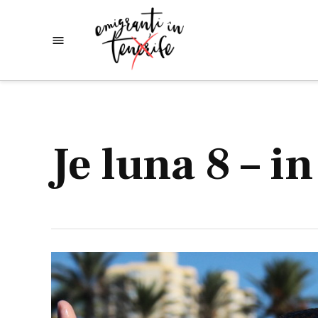
Skip
to
Emigranti
Descoperim
content
lumea
in
Tenerife
Je luna 8 – i