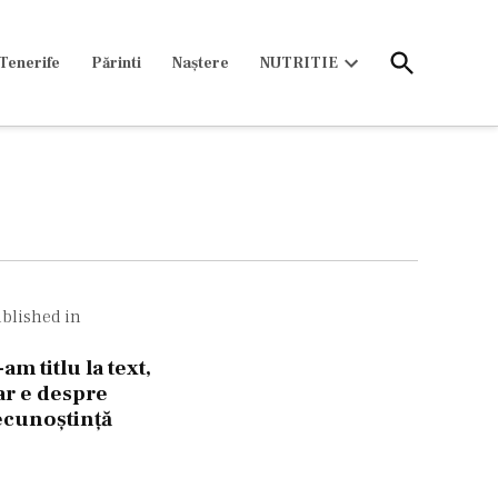
Open
Tenerife
Părinti
Naștere
NUTRITIE
Search
Open
dropdown
menu
Navigare
n
blished in
rticole
am titlu la text,
ar e despre
ecunoștință