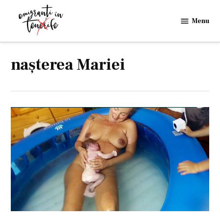
Skip
to
Menu
Emigranti
content
in
Tenerife
nașterea Mariei