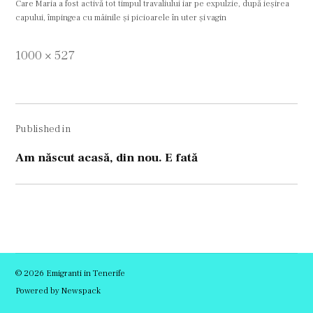
Care Maria a fost activă tot timpul travaliului iar pe expulzie, după ieșirea
capului, împingea cu mâinile și picioarele în uter și vagin
Full
1000 × 527
size
Navigare
Published in
în
articole
Am născut acasă, din nou. E fată
© 2026 Emigranti in Tenerife
Powered by Newspack