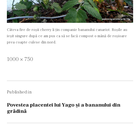
Câteva fire de roșii cherry îi țin companie bananului canariot. Roșile au
ieșit singure după ce am pus ca să se facă compost o mână de roșioare
prea coapte culese din nord.
Full
1000 × 750
size
Navigare
Published in
în
articole
Povestea placentei lui Yago și a bananului din
grădină