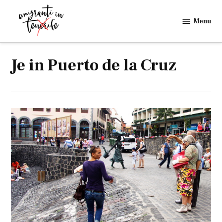
Skip
to
Menu
Emigranti
content
in
Tenerife
Je in Puerto de la Cruz