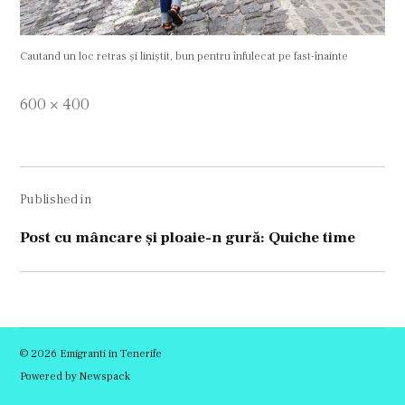
Cautand un loc retras și liniștit, bun pentru înfulecat pe fast-înainte
Full
600 × 400
size
Navigare
Published in
în
articole
Post cu mâncare și ploaie-n gură: Quiche time
© 2026 Emigranti in Tenerife
Powered by Newspack