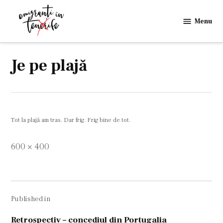
Skip
to
Menu
Emigranti
content
in
Tenerife
Je pe plajă
Tot la plajă am tras. Dar frig. Frig bine de tot.
Full
600 × 400
size
Navigare
Published in
în
articole
Retrospectiv – concediul din Portugalia