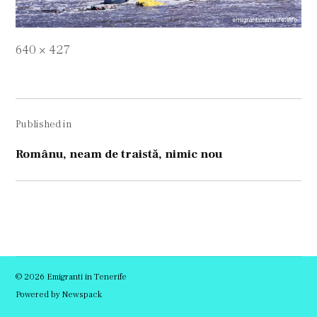
Full
640 × 427
size
Navigare
Published in
în
articole
Românu, neam de traistă, nimic nou
© 2026 Emigranti in Tenerife
Powered by Newspack