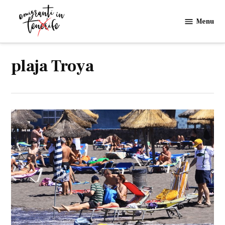
Skip
to
Menu
Emigranti
content
in
Tenerife
plaja Troya