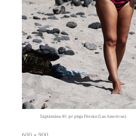
Săptămâna 40, pe plaja Fitenia (Las Americas)
Full
600 × 900