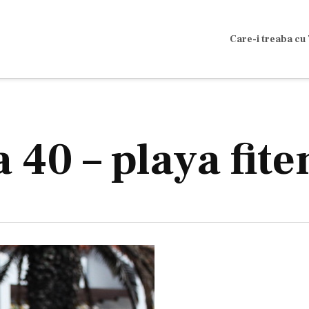
Care-i treaba cu 
 40 – playa fite