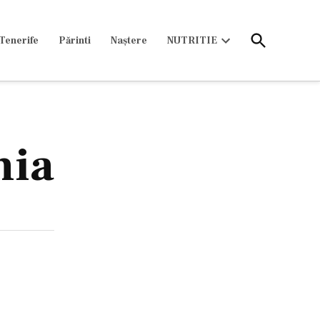
Open
Tenerife
Părinti
Naștere
NUTRITIE
Search
Open
dropdown
menu
nia