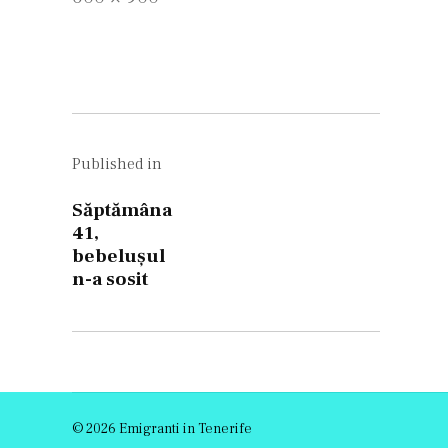
size
Navigare
în
Published in
articole
Săptămâna
41,
bebelușul
n-a sosit
© 2026 Emigranti in Tenerife