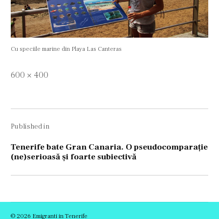
Cu speciile marine din Playa Las Canteras
Full
600 × 400
size
Navigare
Published in
în
articole
Tenerife bate Gran Canaria. O pseudocomparație
(ne)serioasă și foarte subiectivă
© 2026 Emigranti in Tenerife