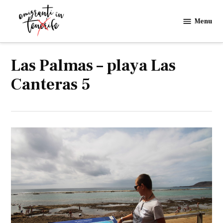
Skip
to
Menu
Emigranti
content
in
Tenerife
Las Palmas – playa Las
Canteras 5