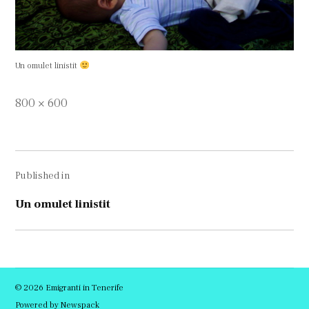
Un omulet linistit
Full
800 × 600
size
Navigare
Published in
în
articole
Un omulet linistit
© 2026 Emigranti in Tenerife
Powered by Newspack