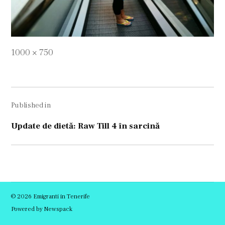
Full
1000 × 750
size
Navigare
Published in
în
articole
Update de dietă: Raw Till 4 în sarcină
© 2026 Emigranti in Tenerife
Powered by Newspack