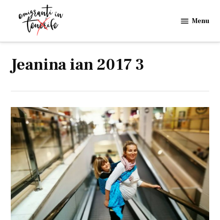
Skip
to
Menu
Emigranti
content
in
Tenerife
Jeanina ian 2017 3