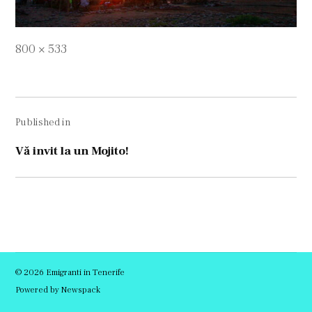
Full
800 × 533
size
Navigare
Published in
în
articole
Vă invit la un Mojito!
© 2026 Emigranti in Tenerife
Powered by Newspack