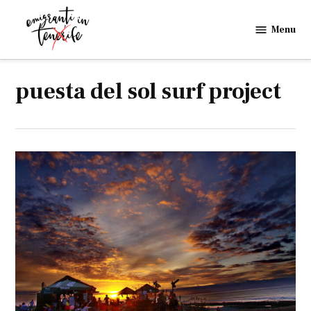
Skip
to
Menu
Emigranti
content
in
Tenerife
puesta del sol surf project