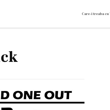
Care-i treaba cu 
ick