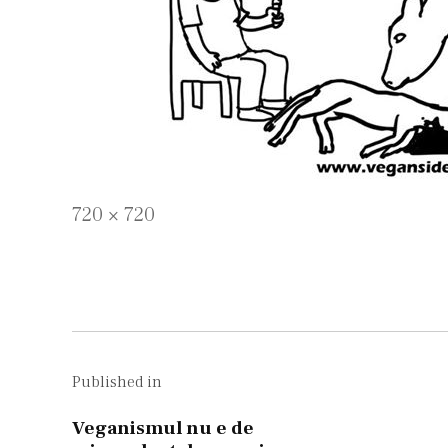
Full
720 × 720
size
Navigare
în
Published in
articole
Veganismul nu e de