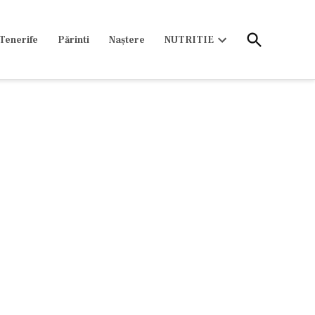
Open
Tenerife
Părinti
Naștere
NUTRITIE
Search
Open
dropdown
menu