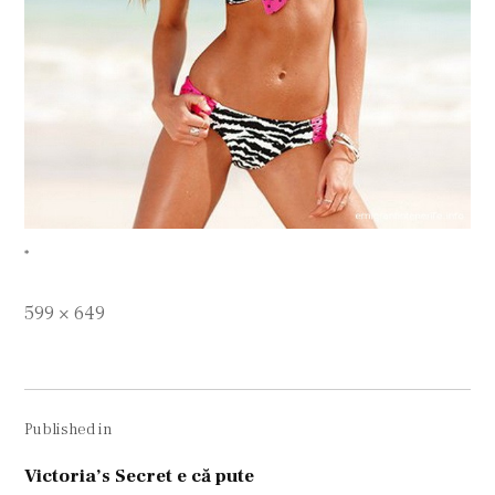
*
Full
599 × 649
size
Navigare
Published in
în
articole
Victoria’s Secret e că pute