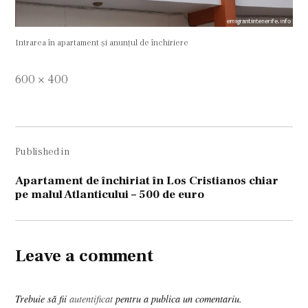
Intrarea în apartament şi anunţul de închiriere
Full
600 × 400
size
Navigare
Published in
în
articole
Apartament de închiriat în Los Cristianos chiar
pe malul Atlanticului – 500 de euro
Leave a comment
Trebuie să fii
autentificat
pentru a publica un comentariu.